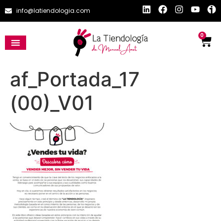
info@latiendologia.com
0
af_Portada_17
(00)_V01